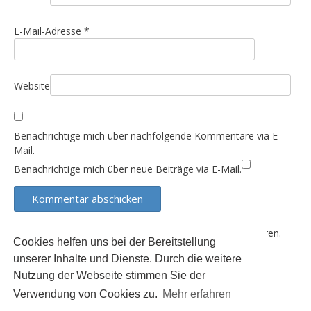
i
o
E-Mail-Adresse
*
n
Website
Benachrichtige mich über nachfolgende Kommentare via E-
Mail.
Benachrichtige mich über neue Beiträge via E-Mail.
Diese Website verwendet Akismet, um Spam zu reduzieren.
Cookies helfen uns bei der Bereitstellung
Erfahre, wie deine Kommentardaten verarbeitet werden.
unserer Inhalte und Dienste. Durch die weitere
Nutzung der Webseite stimmen Sie der
Verwendung von Cookies zu.
Mehr erfahren
Der Inhalt dieser Seite unterliegt (sofern nicht anders