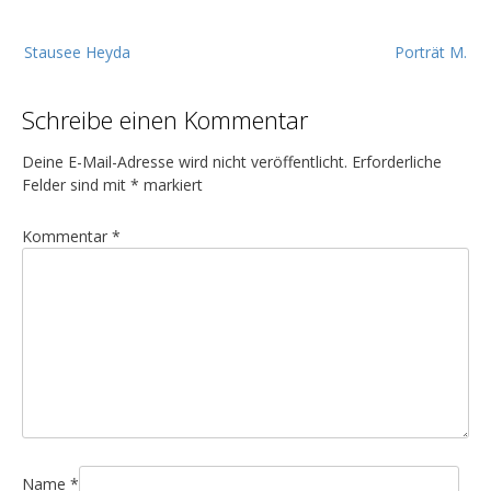
B
Stausee Heyda
Porträt M.
e
i
Schreibe einen Kommentar
t
r
Deine E-Mail-Adresse wird nicht veröffentlicht.
Erforderliche
a
Felder sind mit
*
markiert
g
Kommentar
*
s
n
a
v
i
g
a
t
Name
*