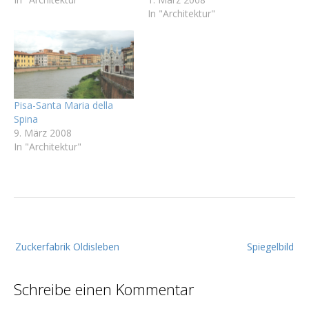
In "Architektur"
Pisa-Santa Maria della
Spina
9. März 2008
In "Architektur"
B
Zuckerfabrik Oldisleben
Spiegelbild
e
i
Schreibe einen Kommentar
t