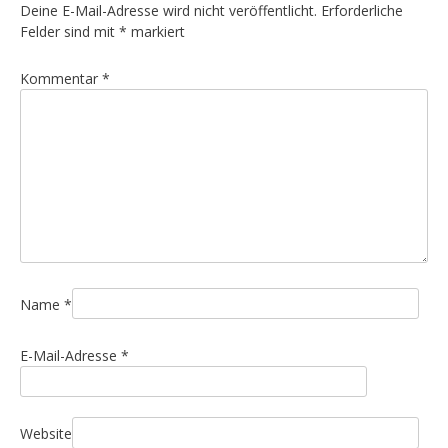
r
Deine E-Mail-Adresse wird nicht veröffentlicht.
Erforderliche
a
Felder sind mit
*
markiert
g
Kommentar
*
s
n
a
v
i
g
a
t
i
Name
*
o
E-Mail-Adresse
*
n
Website