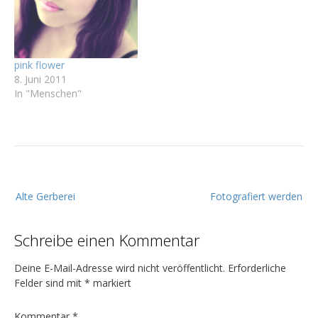
pink flower
8. Juni 2011
In "Menschen"
B
Alte Gerberei
Fotografiert werden
e
i
Schreibe einen Kommentar
t
r
Deine E-Mail-Adresse wird nicht veröffentlicht.
Erforderliche
a
Felder sind mit
*
markiert
g
Kommentar
*