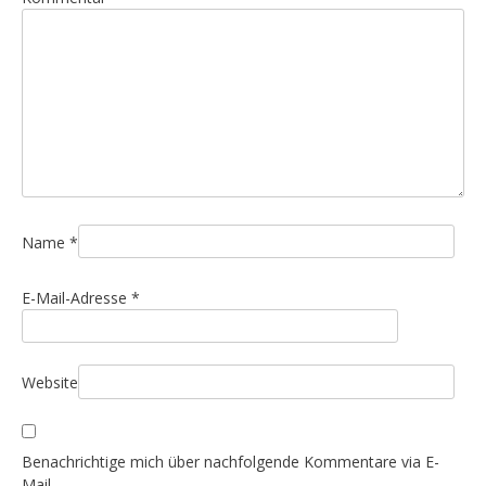
s
n
a
v
i
g
a
t
i
Name
*
o
E-Mail-Adresse
*
n
Website
Benachrichtige mich über nachfolgende Kommentare via E-
Mail.