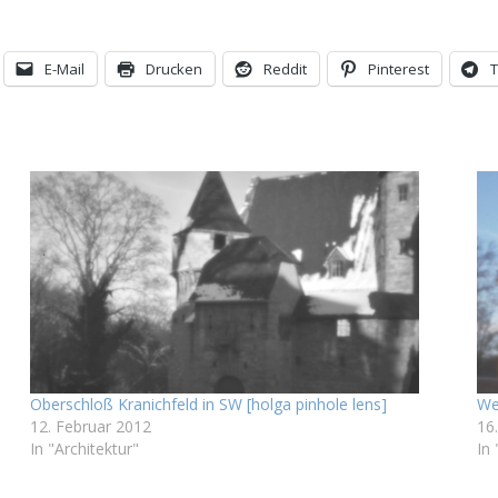
E-Mail
Drucken
Reddit
Pinterest
Oberschloß Kranichfeld in SW [holga pinhole lens]
We
12. Februar 2012
16
In "Architektur"
In 