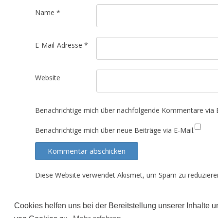
t
Name
*
i
o
E-Mail-Adresse
*
n
Website
Benachrichtige mich über nachfolgende Kommentare via E
Benachrichtige mich über neue Beiträge via E-Mail.
Diese Website verwendet Akismet, um Spam zu reduziere
Cookies helfen uns bei der Bereitstellung unserer Inhalte
Der Inhalt dieser Seite unterliegt (sofern nicht ande