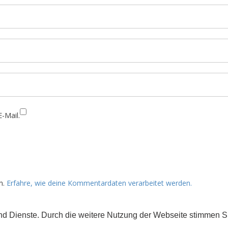
-Mail.
n.
Erfahre, wie deine Kommentardaten verarbeitet werden.
 und Dienste. Durch die weitere Nutzung der Webseite stimmen
rs gekennzeichnet) der Creative Commons 3.0 Lizenz (BY-NC-ND).