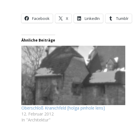
Facebook
X
LinkedIn
Tumblr
Ähnliche Beiträge
Oberschloß Kranichfeld [holga pinhole lens]
12. Februar 2012
In "Architektur"