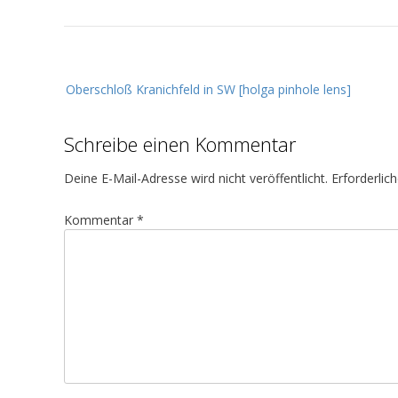
B
Oberschloß Kranichfeld in SW [holga pinhole lens]
e
i
Schreibe einen Kommentar
t
r
Deine E-Mail-Adresse wird nicht veröffentlicht.
Erforderlic
a
g
Kommentar
*
s
n
a
v
i
g
a