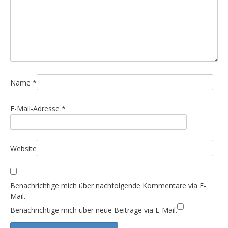
a
v
i
g
a
t
i
Name
*
o
E-Mail-Adresse
*
n
Website
Benachrichtige mich über nachfolgende Kommentare via E-
Mail.
Benachrichtige mich über neue Beiträge via E-Mail.