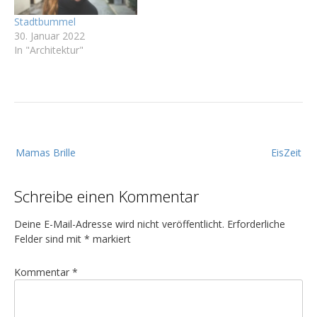
Stadtbummel
30. Januar 2022
In "Architektur"
B
Mamas Brille
EisZeit
e
i
Schreibe einen Kommentar
t
r
Deine E-Mail-Adresse wird nicht veröffentlicht.
Erforderliche
a
Felder sind mit
*
markiert
g
Kommentar
*
s
n