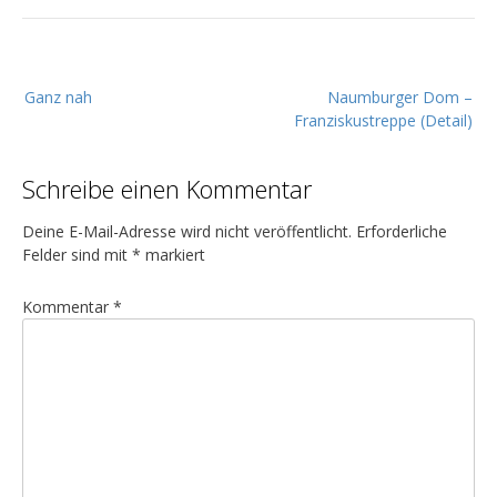
B
Ganz nah
Naumburger Dom –
e
Franziskustreppe (Detail)
i
t
Schreibe einen Kommentar
r
a
Deine E-Mail-Adresse wird nicht veröffentlicht.
Erforderliche
g
Felder sind mit
*
markiert
s
Kommentar
*
n
a
v
i
g
a