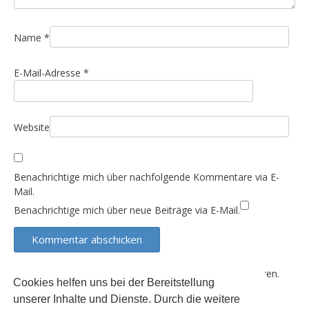
t
i
Name
*
o
n
E-Mail-Adresse
*
Website
Benachrichtige mich über nachfolgende Kommentare via E-
Mail.
Benachrichtige mich über neue Beiträge via E-Mail.
Diese Website verwendet Akismet, um Spam zu reduzieren.
Cookies helfen uns bei der Bereitstellung
Erfahre, wie deine Kommentardaten verarbeitet werden.
unserer Inhalte und Dienste. Durch die weitere