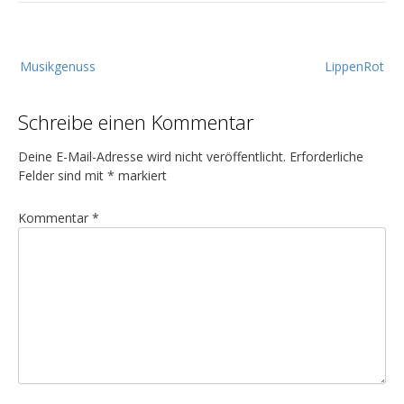
B
Musikgenuss
LippenRot
e
i
Schreibe einen Kommentar
t
r
Deine E-Mail-Adresse wird nicht veröffentlicht.
Erforderliche
a
Felder sind mit
*
markiert
g
Kommentar
*
s
n
a
v
i
g
a