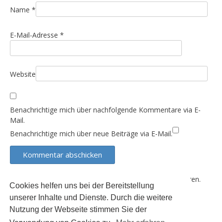
t
i
Name
*
o
E-Mail-Adresse
*
n
Website
Benachrichtige mich über nachfolgende Kommentare via E-
Mail.
Benachrichtige mich über neue Beiträge via E-Mail.
Diese Website verwendet Akismet, um Spam zu reduzieren.
Cookies helfen uns bei der Bereitstellung
Erfahre, wie deine Kommentardaten verarbeitet werden.
unserer Inhalte und Dienste. Durch die weitere
Nutzung der Webseite stimmen Sie der