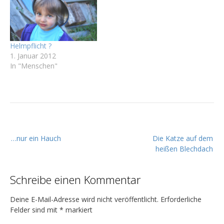
Helmpflicht ?
1. Januar 2012
In "Menschen"
B
…nur ein Hauch
Die Katze auf dem
e
heißen Blechdach
i
t
Schreibe einen Kommentar
r
a
Deine E-Mail-Adresse wird nicht veröffentlicht.
Erforderliche
g
Felder sind mit
*
markiert