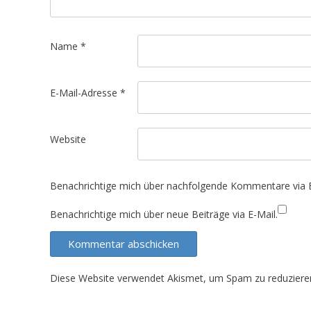
g
a
t
Name
*
i
o
E-Mail-Adresse
*
n
Website
Benachrichtige mich über nachfolgende Kommentare via E
Benachrichtige mich über neue Beiträge via E-Mail.
Diese Website verwendet Akismet, um Spam zu reduziere