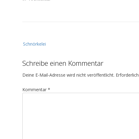
B
Schnörkelei
e
i
Schreibe einen Kommentar
t
r
Deine E-Mail-Adresse wird nicht veröffentlicht.
Erforderlic
a
g
Kommentar
*
s
n
a
v
i