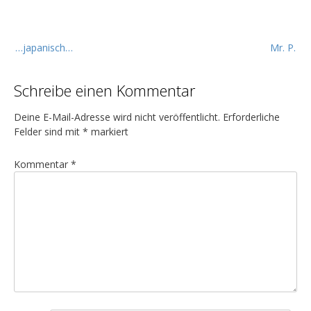
B
…japanisch…
Mr. P.
e
i
Schreibe einen Kommentar
t
r
Deine E-Mail-Adresse wird nicht veröffentlicht.
Erforderliche
a
Felder sind mit
*
markiert
g
Kommentar
*
s
n
a
v
i
g
a
t