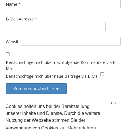
i
Name
*
o
E-Mail-Adresse
*
n
Website
Benachrichtige mich über nachfolgende Kommentare via E-
Mail.
Benachrichtige mich über neue Beiträge via E-Mail.
Diese Website verwendet Akismet, um Spam zu reduzieren.
Cookies helfen uns bei der Bereitstellung
Erfahre, wie deine Kommentardaten verarbeitet werden.
unserer Inhalte und Dienste. Durch die weitere
Nutzung der Webseite stimmen Sie der
Verwendung von Cookies zu.
Mehr erfahren