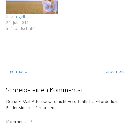
K´korngelb
24. Juli 2011
In "Landschaft"
B
…getraut…
…träumen…
e
i
Schreibe einen Kommentar
t
r
Deine E-Mail-Adresse wird nicht veröffentlicht.
Erforderliche
a
Felder sind mit
*
markiert
g
Kommentar
*
s