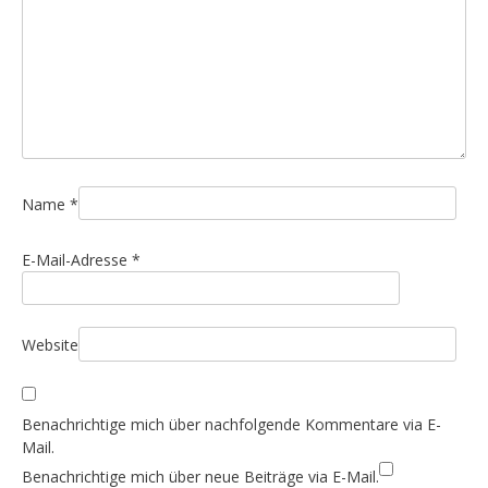
n
a
v
i
g
a
t
i
Name
*
o
E-Mail-Adresse
*
n
Website
Benachrichtige mich über nachfolgende Kommentare via E-
Mail.
Benachrichtige mich über neue Beiträge via E-Mail.