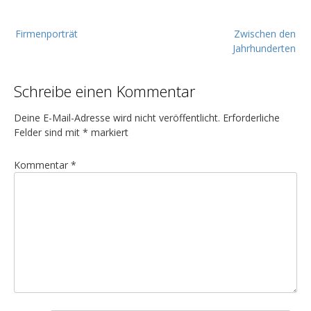
B
Firmenporträt
Zwischen den
e
Jahrhunderten
i
t
Schreibe einen Kommentar
r
a
Deine E-Mail-Adresse wird nicht veröffentlicht.
Erforderliche
g
Felder sind mit
*
markiert
s
Kommentar
*
n
a
v
i
g
a
t