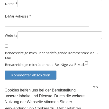
i
Name
*
o
n
E-Mail-Adresse
*
Website
Benachrichtige mich über nachfolgende Kommentare via E-
Mail.
Benachrichtige mich über neue Beiträge via E-Mail.
Diese Website verwendet Akismet, um Spam zu reduzieren.
Cookies helfen uns bei der Bereitstellung
Erfahre, wie deine Kommentardaten verarbeitet werden.
unserer Inhalte und Dienste. Durch die weitere
Nutzung der Webseite stimmen Sie der
Verwendung von Cookies zu.
Mehr erfahren