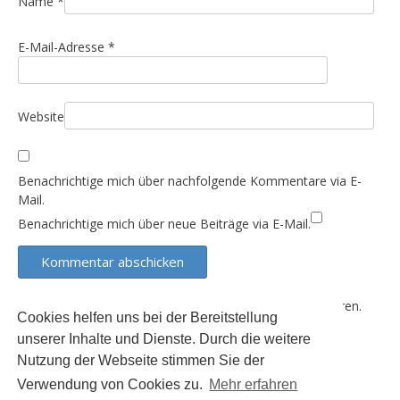
i
Name
*
o
E-Mail-Adresse
*
n
Website
Benachrichtige mich über nachfolgende Kommentare via E-
Mail.
Benachrichtige mich über neue Beiträge via E-Mail.
Diese Website verwendet Akismet, um Spam zu reduzieren.
Cookies helfen uns bei der Bereitstellung
Erfahre, wie deine Kommentardaten verarbeitet werden.
unserer Inhalte und Dienste. Durch die weitere
Nutzung der Webseite stimmen Sie der
Verwendung von Cookies zu.
Mehr erfahren