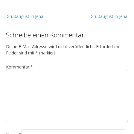
B
Grüßaugust in Jena
Grüßaugust in Jena
e
i
Schreibe einen Kommentar
t
r
Deine E-Mail-Adresse wird nicht veröffentlicht.
Erforderliche
a
Felder sind mit
*
markiert
g
Kommentar
*
s
n
a
v
i
g
a
t