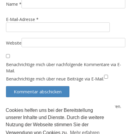
i
Name
*
o
E-Mail-Adresse
*
n
Website
Benachrichtige mich über nachfolgende Kommentare via E-
Mail.
Benachrichtige mich über neue Beiträge via E-Mail.
Diese Website verwendet Akismet, um Spam zu reduzieren.
Cookies helfen uns bei der Bereitstellung
Erfahre, wie deine Kommentardaten verarbeitet werden.
unserer Inhalte und Dienste. Durch die weitere
Nutzung der Webseite stimmen Sie der
Verwendung von Cookies zu.
Mehr erfahren