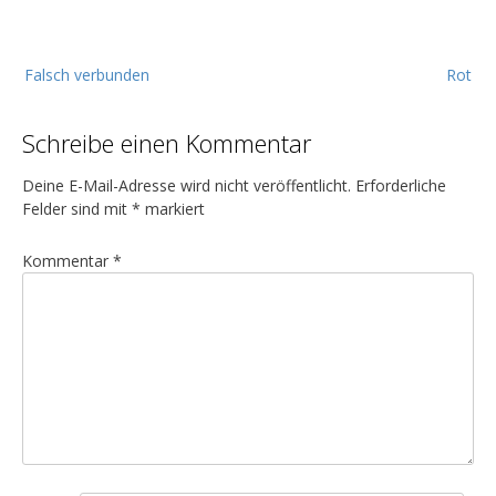
B
Falsch verbunden
Rot
e
i
Schreibe einen Kommentar
t
r
Deine E-Mail-Adresse wird nicht veröffentlicht.
Erforderliche
a
Felder sind mit
*
markiert
g
Kommentar
*
s
n
a
v
i
g
a
t