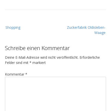
B
Shopping
Zuckerfabrik Oldisleben-
e
Waage
i
t
Schreibe einen Kommentar
r
a
Deine E-Mail-Adresse wird nicht veröffentlicht.
Erforderliche
g
Felder sind mit
*
markiert
s
Kommentar
*
n
a
v
i
g