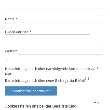
a
t
i
Name
*
o
n
E-Mail-Adresse
*
Website
Benachrichtige mich über nachfolgende Kommentare via E-
Mail.
Benachrichtige mich über neue Beiträge via E-Mail.
Diese Website verwendet Akismet, um Spam zu reduzieren.
Cookies helfen uns bei der Bereitstellung
Erfahre, wie deine Kommentardaten verarbeitet werden.