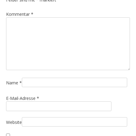
a
g
Kommentar
*
s
n
a
v
i
g
a
t
i
Name
*
o
E-Mail-Adresse
*
n
Website