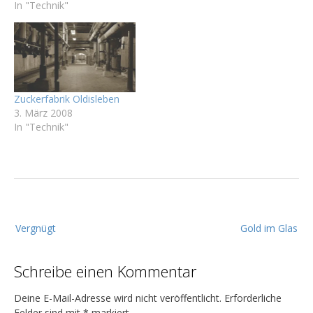
In "Technik"
Zuckerfabrik Oldisleben
3. März 2008
In "Technik"
B
Vergnügt
Gold im Glas
e
i
Schreibe einen Kommentar
t
r
Deine E-Mail-Adresse wird nicht veröffentlicht.
Erforderliche
Felder sind mit
*
markiert