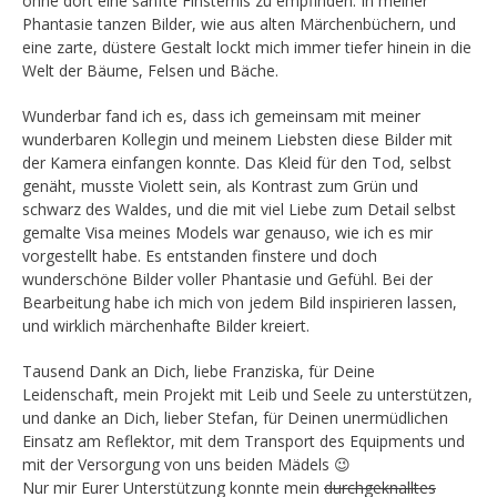
ohne dort eine sanfte Finsternis zu empfinden. In meiner
Phantasie tanzen Bilder, wie aus alten Märchenbüchern, und
eine zarte, düstere Gestalt lockt mich immer tiefer hinein in die
Welt der Bäume, Felsen und Bäche.
Wunderbar fand ich es, dass ich gemeinsam mit meiner
wunderbaren Kollegin und meinem Liebsten diese Bilder mit
der Kamera einfangen konnte. Das Kleid für den Tod, selbst
genäht, musste Violett sein, als Kontrast zum Grün und
schwarz des Waldes, und die mit viel Liebe zum Detail selbst
gemalte Visa meines Models war genauso, wie ich es mir
vorgestellt habe. Es entstanden finstere und doch
wunderschöne Bilder voller Phantasie und Gefühl. Bei der
Bearbeitung habe ich mich von jedem Bild inspirieren lassen,
und wirklich märchenhafte Bilder kreiert.
Tausend Dank an Dich, liebe Franziska, für Deine
Leidenschaft, mein Projekt mit Leib und Seele zu unterstützen,
und danke an Dich, lieber Stefan, für Deinen unermüdlichen
Einsatz am Reflektor, mit dem Transport des Equipments und
mit der Versorgung von uns beiden Mädels 😉
Nur mir Eurer Unterstützung konnte mein
durchgeknalltes