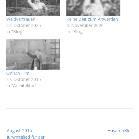
Waldvertrauen
Keine Zeit zum Altwerden
27. Oktober 2025
8. November 2020
In "Blog"
In "Blog"
Girl On Film
27. Oktober 2015
In "Architektur"
B
August 2015 –
HusarenBlut
e
Jurymitglied für den