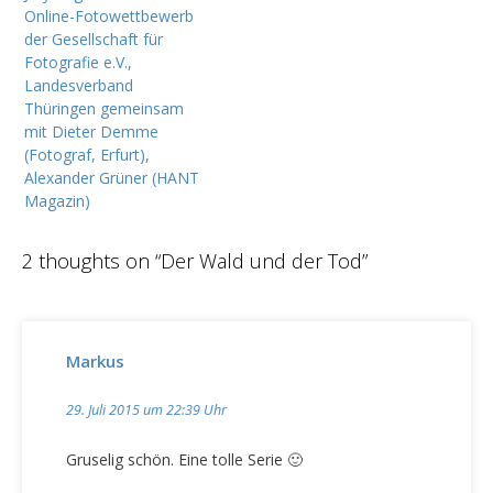
i
Online-Fotowettbewerb
t
der Gesellschaft für
Fotografie e.V.,
r
Landesverband
a
Thüringen gemeinsam
g
mit Dieter Demme
(Fotograf, Erfurt),
s
Alexander Grüner (HANT
n
Magazin)
a
v
2 thoughts on “
Der Wald und der Tod
”
i
g
a
Markus
t
i
29. Juli 2015 um 22:39 Uhr
o
Gruselig schön. Eine tolle Serie 🙂
n