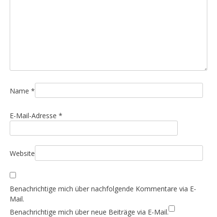
n
a
v
i
g
a
t
i
Name
*
o
E-Mail-Adresse
*
n
Website
Benachrichtige mich über nachfolgende Kommentare via E-
Mail.
Benachrichtige mich über neue Beiträge via E-Mail.