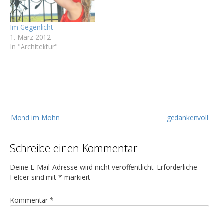
Im Gegenlicht
1. März 2012
In "Architektur"
B
Mond im Mohn
gedankenvoll
e
i
Schreibe einen Kommentar
t
r
Deine E-Mail-Adresse wird nicht veröffentlicht.
Erforderliche
a
Felder sind mit
*
markiert
g
Kommentar
*
s