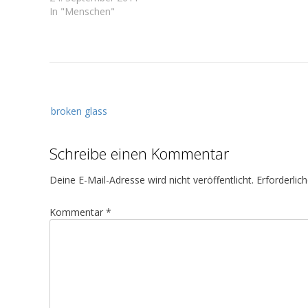
In "Menschen"
B
broken glass
e
i
Schreibe einen Kommentar
t
r
Deine E-Mail-Adresse wird nicht veröffentlicht.
Erforderlic
a
g
Kommentar
*
s
n
a
v