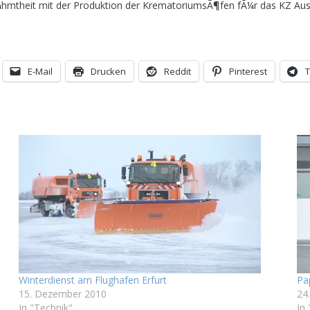
Ã¼hmtheit mit der Produktion der KrematoriumsÃ¶fen fÃ¼r das KZ Aus
E-Mail
Drucken
Reddit
Pinterest
Winterdienst am Flughafen Erfurt
Pap
15. Dezember 2010
24
In "Technik"
In