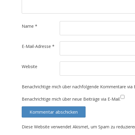
i
g
a
t
Name
*
i
o
E-Mail-Adresse
*
n
Website
Benachrichtige mich über nachfolgende Kommentare via E
Benachrichtige mich über neue Beiträge via E-Mail.
Diese Website verwendet Akismet, um Spam zu reduziere