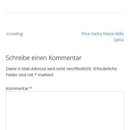
B
scowling
Pisa-Santa Maria della
e
Spina
i
t
Schreibe einen Kommentar
r
a
Deine E-Mail-Adresse wird nicht veröffentlicht.
Erforderliche
g
Felder sind mit
*
markiert
s
Kommentar
*
n
a
v
i
g