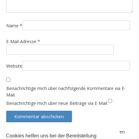
a
t
i
Name
*
o
n
E-Mail-Adresse
*
Website
Benachrichtige mich über nachfolgende Kommentare via E-
Mail.
Benachrichtige mich über neue Beiträge via E-Mail.
Diese Website verwendet Akismet, um Spam zu reduzieren.
Cookies helfen uns bei der Bereitstellung
Erfahre, wie deine Kommentardaten verarbeitet werden.