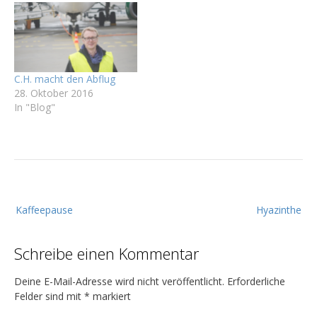
C.H. macht den Abflug
28. Oktober 2016
In "Blog"
B
Kaffeepause
Hyazinthe
e
i
Schreibe einen Kommentar
t
r
Deine E-Mail-Adresse wird nicht veröffentlicht.
Erforderliche
a
Felder sind mit
*
markiert