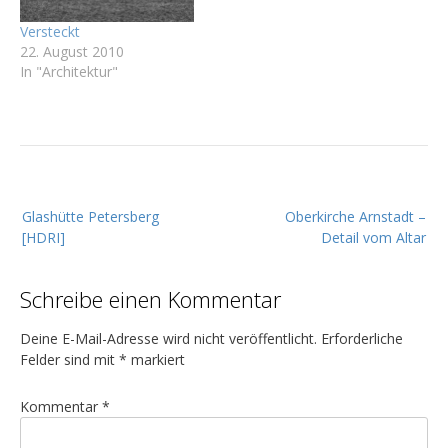
Versteckt
22. August 2010
In "Architektur"
B
Glashütte Petersberg
Oberkirche Arnstadt –
e
[HDRI]
Detail vom Altar
i
t
Schreibe einen Kommentar
r
a
Deine E-Mail-Adresse wird nicht veröffentlicht.
Erforderliche
g
Felder sind mit
*
markiert
s
Kommentar
*
n