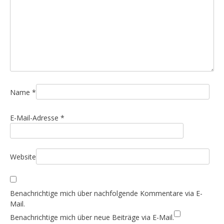
a
v
i
g
a
t
i
Name
*
o
n
E-Mail-Adresse
*
Website
Benachrichtige mich über nachfolgende Kommentare via E-
Mail.
Benachrichtige mich über neue Beiträge via E-Mail.