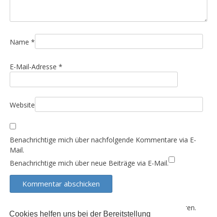
a
t
i
Name
*
o
n
E-Mail-Adresse
*
Website
Benachrichtige mich über nachfolgende Kommentare via E-
Mail.
Benachrichtige mich über neue Beiträge via E-Mail.
Diese Website verwendet Akismet, um Spam zu reduzieren.
Cookies helfen uns bei der Bereitstellung