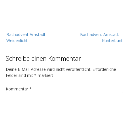
B
Bachadvent Arnstadt –
Bachadvent Arnstadt –
e
Weidenlicht
Kunterbunt
i
t
Schreibe einen Kommentar
r
a
Deine E-Mail-Adresse wird nicht veröffentlicht.
Erforderliche
g
Felder sind mit
*
markiert
s
Kommentar
*
n
a
v
i
g