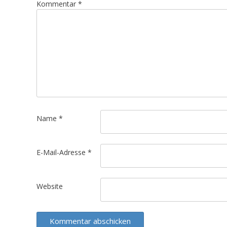
g
Kommentar
*
s
n
a
v
i
g
a
t
Name
*
i
o
E-Mail-Adresse
*
n
Website