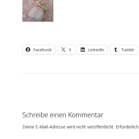
Facebook
X
LinkedIn
Tumblr
B
e
i
Schreibe einen Kommentar
t
r
Deine E-Mail-Adresse wird nicht veröffentlicht.
Erforderlic
a