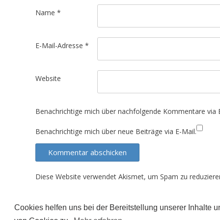
t
Name
*
i
o
E-Mail-Adresse
*
n
Website
Benachrichtige mich über nachfolgende Kommentare via E
Benachrichtige mich über neue Beiträge via E-Mail.
Diese Website verwendet Akismet, um Spam zu reduziere
Cookies helfen uns bei der Bereitstellung unserer Inhalte
Der Inhalt dieser Seite unterliegt (sofern nicht ande