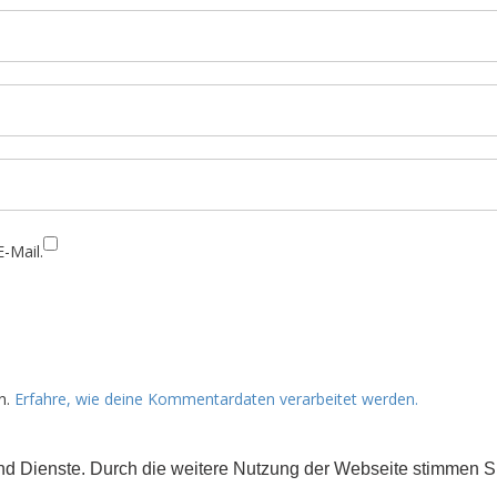
-Mail.
n.
Erfahre, wie deine Kommentardaten verarbeitet werden.
 und Dienste. Durch die weitere Nutzung der Webseite stimmen
rs gekennzeichnet) der Creative Commons 3.0 Lizenz (BY-NC-ND).