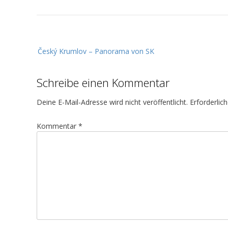
B
Český Krumlov – Panorama von SK
e
i
Schreibe einen Kommentar
t
r
Deine E-Mail-Adresse wird nicht veröffentlicht.
Erforderlic
a
g
Kommentar
*
s
n
a
v
i
g
a