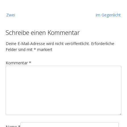
B
Zwei
Im Gegenlicht
e
i
Schreibe einen Kommentar
t
r
Deine E-Mail-Adresse wird nicht veröffentlicht.
Erforderliche
a
Felder sind mit
*
markiert
g
Kommentar
*
s
n
a
v
i
g
a
t
Name
*