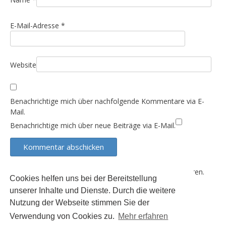
i
o
E-Mail-Adresse
*
n
Website
Benachrichtige mich über nachfolgende Kommentare via E-
Mail.
Benachrichtige mich über neue Beiträge via E-Mail.
Diese Website verwendet Akismet, um Spam zu reduzieren.
Cookies helfen uns bei der Bereitstellung
Erfahre, wie deine Kommentardaten verarbeitet werden.
unserer Inhalte und Dienste. Durch die weitere
Nutzung der Webseite stimmen Sie der
Verwendung von Cookies zu.
Mehr erfahren
Der Inhalt dieser Seite unterliegt (sofern nicht anders