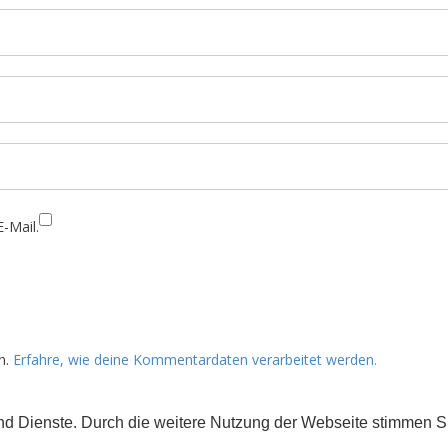
-Mail.
n.
Erfahre, wie deine Kommentardaten verarbeitet werden.
 und Dienste. Durch die weitere Nutzung der Webseite stimmen
rs gekennzeichnet) der Creative Commons 3.0 Lizenz (BY-NC-ND).