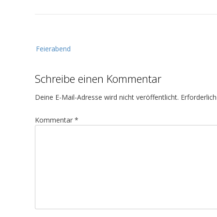
B
Feierabend
e
i
Schreibe einen Kommentar
t
r
Deine E-Mail-Adresse wird nicht veröffentlicht.
Erforderlic
a
g
Kommentar
*
s
n
a
v
i
g
a