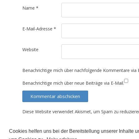
t
Name
*
i
o
E-Mail-Adresse
*
n
Website
Benachrichtige mich über nachfolgende Kommentare via E
Benachrichtige mich über neue Beiträge via E-Mail.
Diese Website verwendet Akismet, um Spam zu reduziere
Cookies helfen uns bei der Bereitstellung unserer Inhalte
Der Inhalt dieser Seite unterliegt (sofern nicht ande