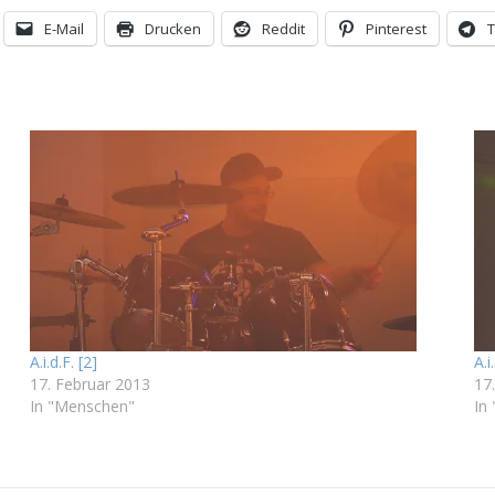
E-Mail
Drucken
Reddit
Pinterest
A.i.d.F. [2]
A.i
17. Februar 2013
17
In "Menschen"
In