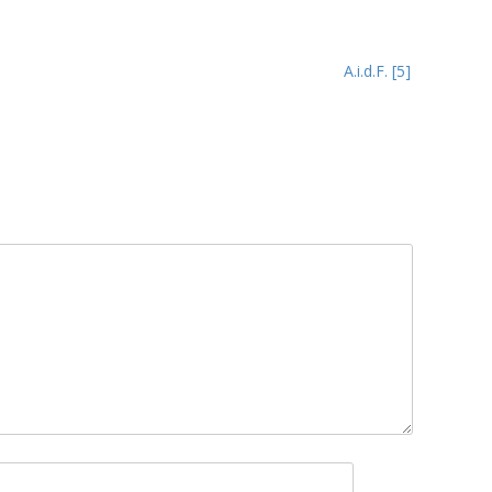
A.i.d.F. [5]