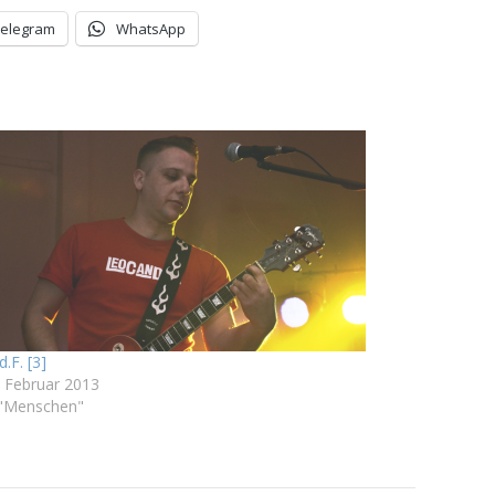
Telegram
WhatsApp
.d.F. [3]
. Februar 2013
 "Menschen"