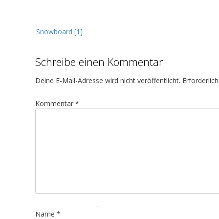
B
Snowboard [1]
e
i
Schreibe einen Kommentar
t
r
Deine E-Mail-Adresse wird nicht veröffentlicht.
Erforderlic
a
g
Kommentar
*
s
n
a
v
i
g
a
t
Name
*