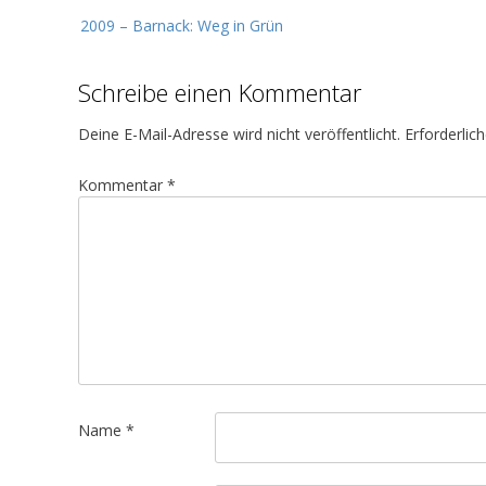
B
2009 – Barnack: Weg in Grün
e
i
Schreibe einen Kommentar
t
r
Deine E-Mail-Adresse wird nicht veröffentlicht.
Erforderlic
a
g
Kommentar
*
s
n
a
v
i
g
a
t
Name
*
i