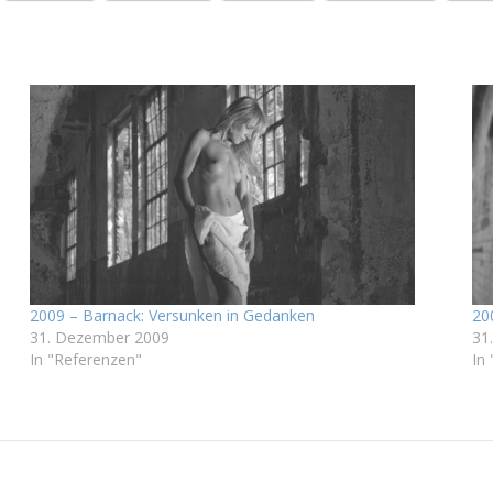
2009 – Barnack: Versunken in Gedanken
20
31. Dezember 2009
31
In "Referenzen"
In