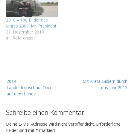
2010 – 100 Bilder des
Jahres 2009: Mr. President
31. Dezember 2010
In "Referenzen"
B
2014 –
Mit Kreta-Bildern durch
e
Landesfotoschau: Coco
das Jahr 2015
i
auf dem Lande
t
r
Schreibe einen Kommentar
a
g
Deine E-Mail-Adresse wird nicht veröffentlicht.
Erforderliche
Felder sind mit
*
markiert