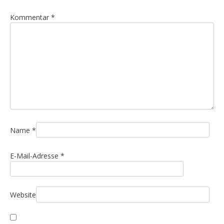
s
n
Kommentar
*
a
v
i
g
a
t
i
o
Name
*
n
E-Mail-Adresse
*
Website